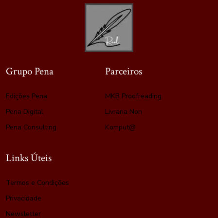
Grupo Pena
Parceiros
Edições Pena
MKB Proofreading
Pena Digital
Livraria Non
Pena Consulting
Komput@
Links Úteis
Termos e Condições
Privacidade
Newsletter